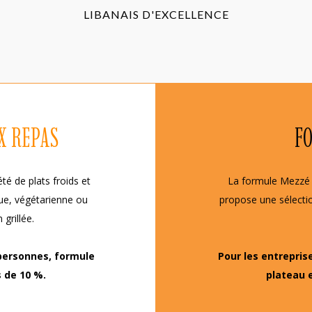
LIBANAIS D'EXCELLENCE
X REPAS
F
é de plats froids et
La formule Mezzé e
que, végétarienne ou
propose une sélectio
 grillée.
 personnes,
formule
Pour les entrepris
 de 10 %.
plateau 