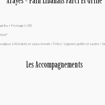
Arayes - Pain Libanais Farci Et Grillé
 paprika + Fromage (+3€)
choix*
Les Accompagnements