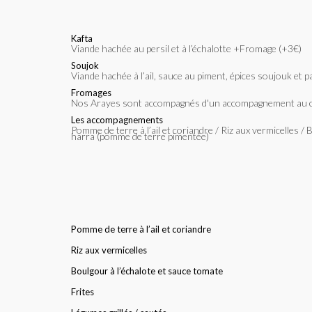
Kafta
Viande hachée au persil et à l’échalotte +Fromage (+3€)
Soujok
Viande hachée à l’ail, sauce au piment, épices soujouk et
Fromages
Nos Arayes sont accompagnés d'un accompagnement au 
Les accompagnements
Pomme de terre à l’ail et coriandre / Riz aux vermicelles / Boulgour à l’échalote et sauce tomate / Frites / Légumes grillés et sautés / Salade composée / Batata
harra (pomme de terre pimentée)
Pomme de terre à l’ail et coriandre
Riz aux vermicelles
Boulgour à l’échalote et sauce tomate
Frites