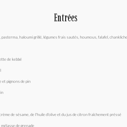
Entrées
sterma, haloumi grillé, légumes frais sautés, houmous, falafel, chankliche,
lette de kebbé
l
e et pignons de pin
min
a crème de sésame, de l'huile d'olive et du jus de citron fraîchement préssé
vec mélasse de grenade