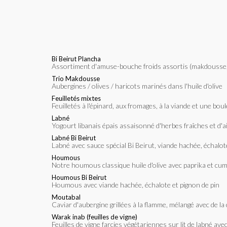
Bi Beirut Plancha
Assortiment d'amuse-bouche froids assortis (makdousse, pa
Trio Makdousse
Aubergines / olives / haricots marinés dans l'huile d'olive
Feuilletés mixtes
Feuilletés à l'épinard, aux fromages, à la viande et une bou
Labné
Yogourt libanais épais assaisonné d'herbes fraîches et d'ai
Labné Bi Beirut
Labné avec sauce spécial Bi Beirut, viande hachée, échalot
Houmous
Notre houmous classique huile d'olive avec paprika et cu
Houmous Bi Beirut
Houmous avec viande hachée, échalote et pignon de pin
Moutabal
Caviar d'aubergine grillées à la flamme, mélangé avec de l
Warak inab (feuilles de vigne)
Feuilles de vigne farcies végétariennes sur lit de labné a