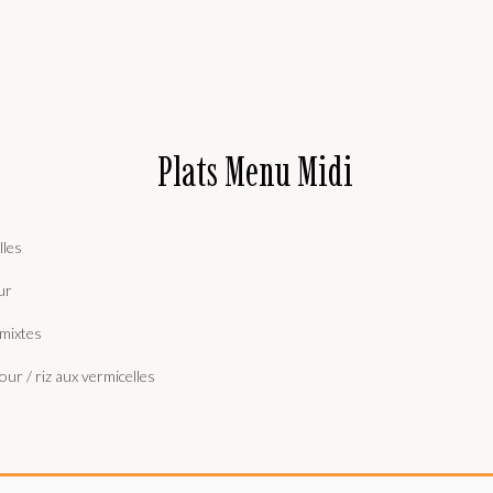
Plats Menu Midi
lles
ur
 mixtes
ur / riz aux vermicelles