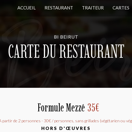
ACCUEIL
RESTAURANT
TRAITEUR
CARTES
BI BEIRUT
CARTE DU RESTAURANT
Formule Mezzé
35€
A partir de 2 personnes - 30€ / personnes, sans grillades (végétarien ou vé
HORS D'ŒUVRES