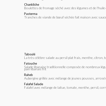
Chankliche
Boulettes de fromage séché avec des légumes et de l'huile 
Pasterma
Tranches de viande de bœuf séchée fait maison avec sauce 
Taboulé
La très célèbre salade au persil plat frais, menthe, citron, 
Fatouche
Salade libanaise traditionnelle composée de nombreux légumes, aux graines de grenade avec vinaigrette de sumac, garnie de
pain libanais frit
Raheb
Aubergine grillée avec mélange de jeunes pousses, arrosés
Falafel Salade
Falafel avec mélange de laitue, tomate, menthe, persil, cor